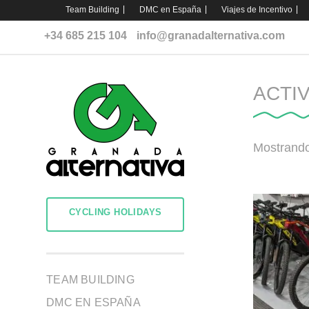
Team Building
DMC en España
Viajes de Incentivo
+34 685 215 104
info@granadalternativa.com
ACTIV
Mostrando
TEAM BUILDING
DMC EN ESPAÑA