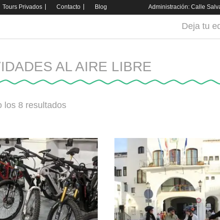
Tours Privados
Contacto
Blog
Administración: Calle Sal
Deja tu e
IDADES AL AIRE LIBRE
 los 8 resultados