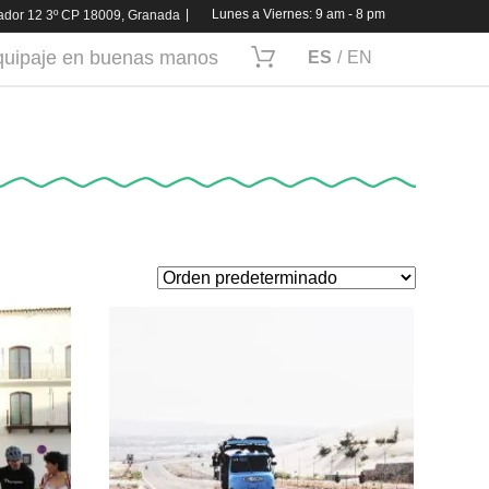
Lunes a Viernes: 9 am - 8 pm
vador 12 3º CP 18009, Granada
quipaje en buenas manos
ES
EN